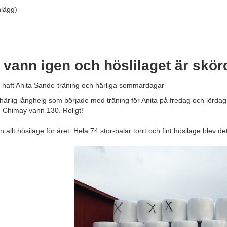
nlägg)
vann igen och höslilaget är skör
 haft Anita Sande-träning och härliga sommardagar
 härlig långhelg som började med träning för Anita på fredag och lördag. S
 Chimay vann 130. Roligt!
 in allt hösilage för året. Hela 74 stor-balar torrt och fint hösilage ble