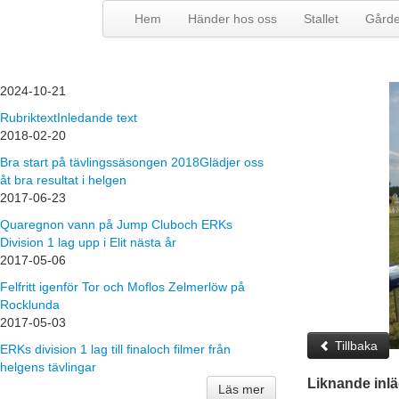
Hem
Händer hos oss
Stallet
Gård
2024-10-21
Rubriktext
Inledande text
2018-02-20
Bra start på tävlingssäsongen 2018
Glädjer oss
åt bra resultat i helgen
2017-06-23
Quaregnon vann på Jump Club
och ERKs
Division 1 lag upp i Elit nästa år
2017-05-06
Felfritt igen
för Tor och Moflos Zelmerlöw på
Rocklunda
2017-05-03
Tillbaka
ERKs division 1 lag till final
och filmer från
helgens tävlingar
Liknande inl
Läs mer