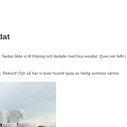
dat
edan åkte vi till Köping och tävlade med bra resultat. Quivi var felfri i
v det. Rekord! Och så har vi även hunnit njuta av härlig sommar värme.