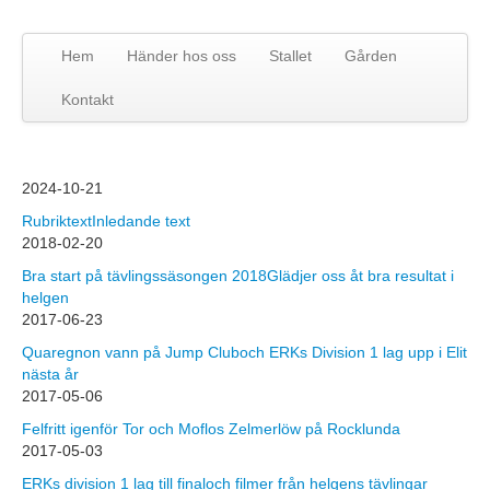
Hem
Händer hos oss
Stallet
Gården
Kontakt
2024-10-21
Rubriktext
Inledande text
2018-02-20
Bra start på tävlingssäsongen 2018
Glädjer oss åt bra resultat i
helgen
2017-06-23
Quaregnon vann på Jump Club
och ERKs Division 1 lag upp i Elit
nästa år
2017-05-06
Felfritt igen
för Tor och Moflos Zelmerlöw på Rocklunda
2017-05-03
ERKs division 1 lag till final
och filmer från helgens tävlingar